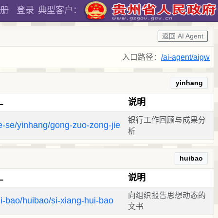
册
登录
典型客户：
返回 AI Agent
入口路径：
/ai-agent/aigw
yinhang
L
说明
银行工作回顾与成果分
e-se/yinhang/gong-zuo-zong-jie
析
huibao
L
说明
向组织报告思想动态的
i-bao/huibao/si-xiang-hui-bao
文书