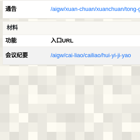
通告
/aigw/xuan-chuan/xuanchuan/tong-
材料
功能
入口URL
会议纪要
/aigw/cai-liao/cailiao/hui-yi-ji-yao