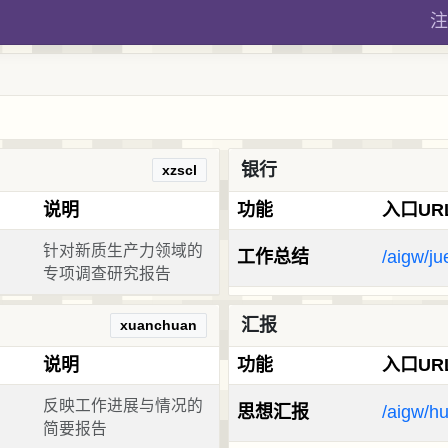
注
银行
xzscl
说明
功能
入口UR
针对新质生产力领域的
工作总结
/aigw/ju
专项调查研究报告
汇报
xuanchuan
说明
功能
入口UR
反映工作进展与情况的
思想汇报
/aigw/hu
简要报告