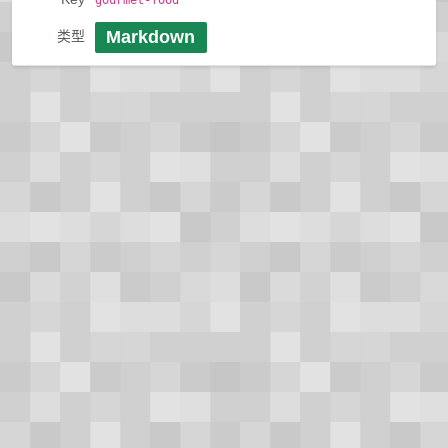
gourmet-food
Markdown
类型