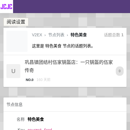
阅读设置
V2EX
›
节点列表
›
特色美食
话题总数
1
这里是 特色美食 节点的话题列表。
巩昌镇团结村伍家锅盔店：一只锅盔的伍家
U
传奇
0
160 天前
NO.0
节点信息
名称
特色美食
Key