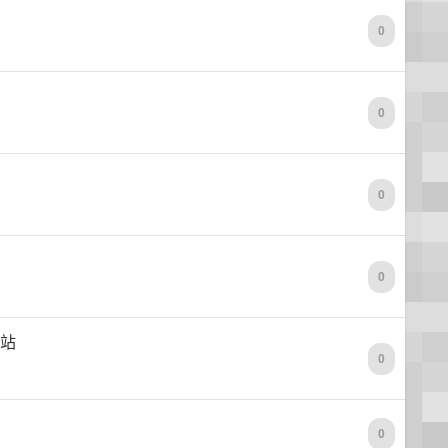
0
0
0
0
网站
0
0