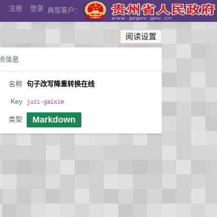
注册
登录
典型客户：
阅读设置
点信息
名称
句子改写降重转换在线
Key
juzi-gaixie
Markdown
类型