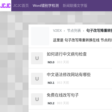
JCJC首页
Word错别字检测
新闻联播文字版
V2EX
›
节点列表
›
句子改写降重转
这里是 句子改写降重转换在线 节点
如何进行中文病句检查
U
863 天前
NO.0
中文语法修改网站有哪些
U
863 天前
NO.1
免费在线改写句子
U
993 天前
NO.2