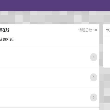
换在线
话题总数
18
节
的话题列表。
0
0
0