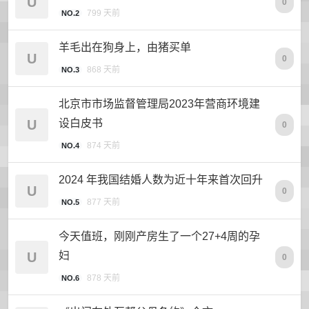
U
0
799 天前
NO.2
羊毛出在狗身上，由猪买单
U
0
868 天前
NO.3
北京市市场监督管理局2023年营商环境建
U
设白皮书
0
874 天前
NO.4
2024 年我国结婚人数为近十年来首次回升
U
0
877 天前
NO.5
今天值班，刚刚产房生了一个27+4周的孕
U
妇
0
878 天前
NO.6