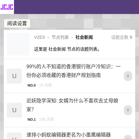
阅读设置
V2EX
›
节点列表
›
社会新闻
话题总数
9
这里是 社会新闻 节点的话题列表。
99%的人不知道的香港银行账户冷知识：一
U
份你必须收藏的香港财产规划指南
0
24 天前
NO.0
近妖隐学深知: 女婿为什么不喜欢去丈母娘
U
家？
0
156 天前
NO.1
速排小蚂蚁编辑器更名为小墨鹰编辑器