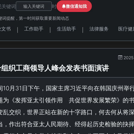
现关键词
时
微信通知我
键词提醒，第一时间获取重要新闻动态
业文书
工作助手
生活助手
法律服务
医疗健
|
|
|
2025
合组织工商领导人峰会发表书面演讲
间10月31日下午，国家主席习近平向在韩国庆州举
题为《
发挥亚太引领作用 共促世界发展繁荣
》的
变乱交织，世界正站在新的十字路口，何去何从将
当，作出符合亚太人民期待、经得起历史检验的抉