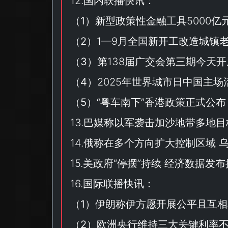
12.国内联播快讯：
（
1
）新型政策性金融工具5000亿
（
2
）1—9月全国新开工改造城镇老
（
3
）第138届广交会第三期今天
（
4
）2025年世界城市日中国主场
（
5
）“
粤车南下
”香港政策正式公布
13.巴媒称以军袭击加沙地带多地目
14.俄称在多个方向扩大控制区域 
15.美政府“
停摆
”持续 经济数据发
16.国际联播快讯：
（
1
）伊朗称伊方愿开展公平且互相
（
2
）欧洲央行维持三大关键利率