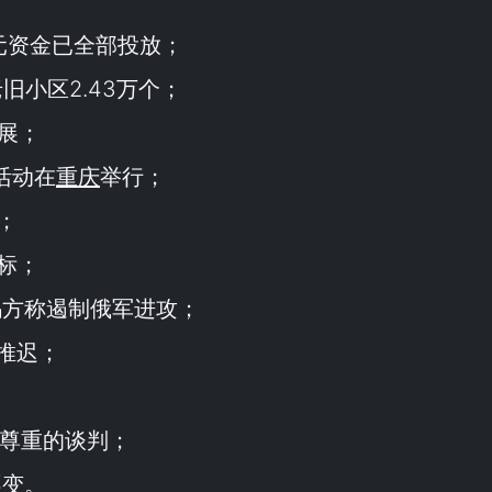
元资金已全部投放；
旧小区2.43万个；
开展；
活动在
重庆
举行；
；
标；
乌方称遏制俄军进攻；
布推迟；
尊重的谈判；
不变。