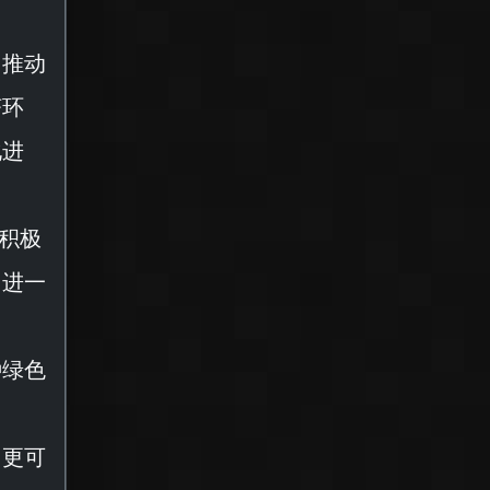
，推动
济环
化进
，积极
，进一
种绿色
、更可