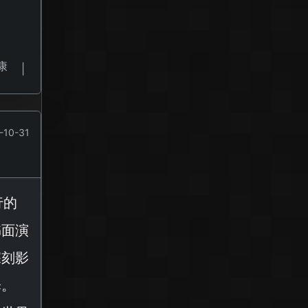
康
|
-10-31
行的
书面演
深刻影
择。