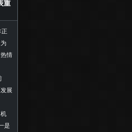
表重
非正
题为
明热情
前
区发展
享机
一是