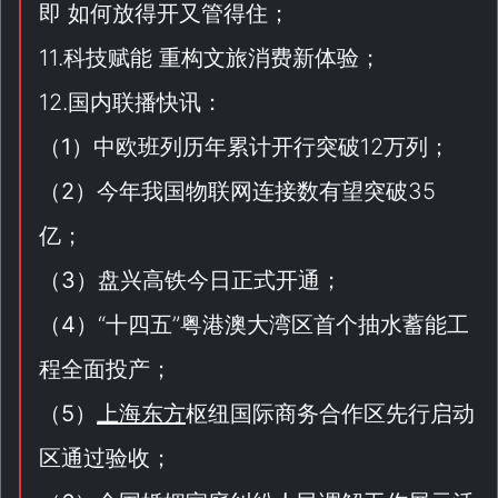
即 如何放得开又管得住；
11.科技赋能 重构文旅消费新体验；
12.国内联播快讯：
（
1
）中欧班列历年累计开行突破12万列；
（
2
）今年我国物联网连接数有望突破35
亿；
（
3
）盘兴高铁今日正式开通；
（
4
）“
十四五
”粤港澳大湾区首个抽水蓄能工
程全面投产；
（
5
）
上海
东方
枢纽国际商务合作区先行启动
区通过验收；