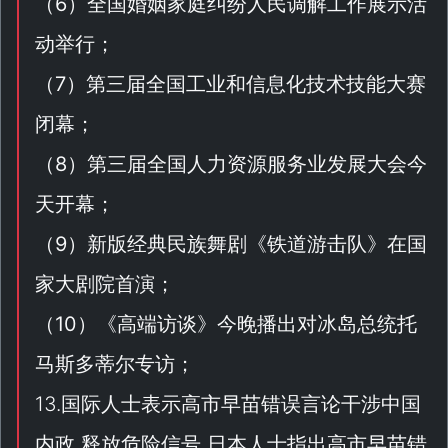
（
6
）全国婚姻家庭纠纷人民调解工作展示活
动举行；
（
7
）第三届全国工业和信息化技术技能大赛
闭幕；
（
8
）第三届全国人力资源服务业发展大会今
天开幕；
（
9
）新版经典民族舞剧《
铁道游击队
》在国
家大剧院首演；
（
10
）《
高端访谈
》今晚播出对冰岛总统托
马斯多蒂尔专访；
13.国际人士表示高市早苗错误言论干涉中国
内政 释放危险信号 日本人士指出高市早苗错