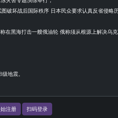
冰冻灾害专题演练举行；
试图破坏战后国际秩序 日本民众要求认真反省侵略
 乌称在黑海打击一艘俄油轮 俄称须从根源上解决乌
8级地震。
）
开始注册
扫码登录