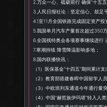
2.万众一心、砥砺前行 确保“
十五五
3.人民日报社论：坚定信心、鼓足
4.1至11月全国铁路完成固定资产投
5.我国单月汽车产量首次超过350
6.全国残特奥会各项赛事继续进行
7.寒潮持续 降雪降温影响多地；
8.国内联播快讯：
（
1
）医保基金“
十四五
”期间累计支
（
2
）教育部搭建春晖中国留学人
（
3
）中欧班列东通道今年通行量突
（
4
）中国“
赫哲族伊玛堪
”转入人