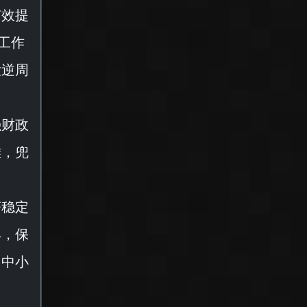
有效提
工作
大逆周
强财政
难，兜
济稳定
具，保
、中小