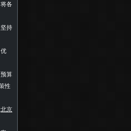
。将各
是坚持
。优
央预算
策性
设
北京