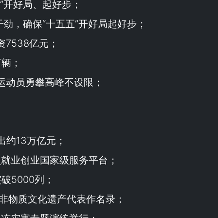
”开好局、起好步；
干劲，确保“
十五五
”开好局起好步；
资7538亿元；
万辆；
 运动员勇攀高峰不设限；
出约13万亿元；
员就业创业国家级服务平台；
破5000列；
类非物质文化遗产代表作名录；