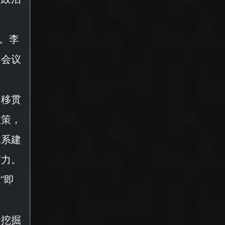
作。李
。会议
不移贯
政策，
体系建
有力。
五
”即
分挖掘