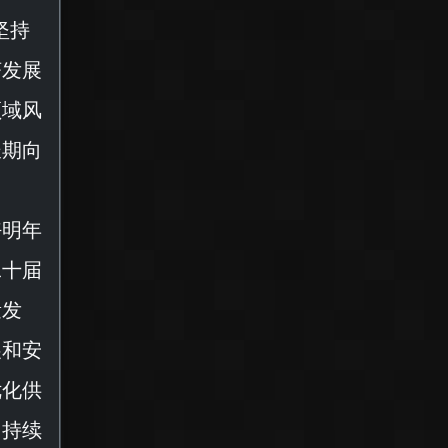
坚持
济发展
领域风
长期向
好明年
二十届
量发
展和安
优化供
，持续