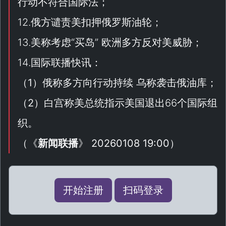
行动不符合国际法；
12.俄方谴责美扣押俄罗斯油轮；
13.美称考虑“
买岛
” 欧洲多方反对美威胁；
14.国际联播快讯：
（
1
）俄称多方向行动持续 乌称袭击俄油库；
（
2
）白宫称美总统指示美国退出66个国际组
织。
（
《
新闻联播
》 20260108 19:00
）
开始注册
扫码登录