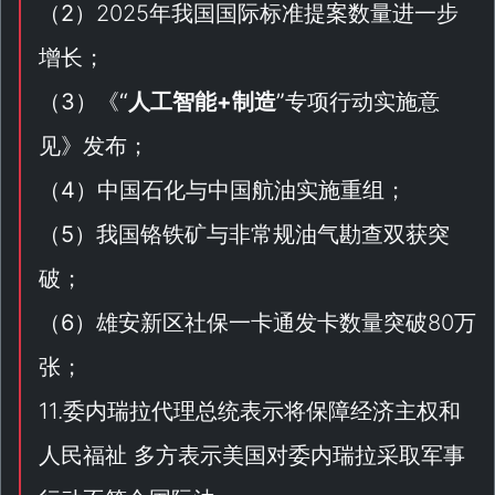
（
2
）2025年我国国际标准提案数量进一步
增长；
（
3
）《
“
人工智能+制造
”专项行动实施意
见
》发布；
（
4
）中国石化与中国航油实施重组；
（
5
）我国铬铁矿与非常规油气勘查双获突
破；
（
6
）雄安新区社保一卡通发卡数量突破80万
张；
11.委内瑞拉代理总统表示将保障经济主权和
人民福祉 多方表示美国对委内瑞拉采取军事