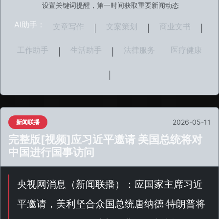
设置关键词提醒，第一时间获取重要新闻动态
AI助手：
文章写作
文案策划
商业文书
|
|
|
工作助手
生活助手
法律服务
医疗健康
|
|
|
2026-05-11
新闻联播
完整版[视频]应习近平邀请 美国总统将对
中国进行国事访问
央视网消息（
新闻联播
）：应国家主席习近
平邀请，美利坚合众国总统唐纳德·特朗普将