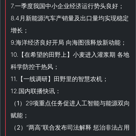
7.一季度我国中小企业经济运行势头良好；
8.4月新能源汽车产销量及出口量均实现稳定
增长；
9.海洋经济良好开局 向海图强释放新动能；
10.【
在希望的田野上
】小麦进入灌浆期 各地
科学防控干热风；
11.【
一线调研
】田野里的智慧农机；
12.国内联播快讯：
（
1
）29项重点任务促进人工智能与能源双向
赋能；
（
2
）“
两高
”联合发布司法解释 惩治非法占用