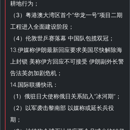
耕地行为；
（
3
）粤港澳大湾区首个“
华龙一号
”项目二期
工程进入全面建设阶段；
（
4
）伦敦世乒赛落幕 中国队包揽双冠；
13.伊媒称伊朗最新回应要求美国尽快解除海
上封锁 美称伊方回应不可接受 伊朗副外长警
告法英勿加剧危机；
14.国际联播快讯：
（
1
）俄驻日大使称俄日关系陷入“
冰河期
”；
（
2
）以军袭击黎南部 以媒称或延长兵役
期；