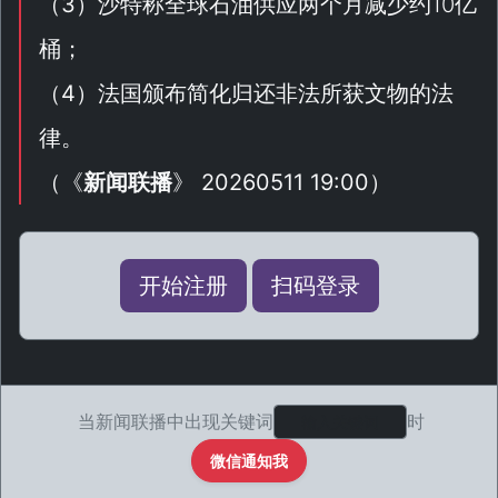
（
3
）沙特称全球石油供应两个月减少约10亿
桶；
（
4
）法国颁布简化归还非法所获文物的法
律。
（
《
新闻联播
》 20260511 19:00
）
开始注册
扫码登录
当新闻联播中出现关键词
时
微信通知我