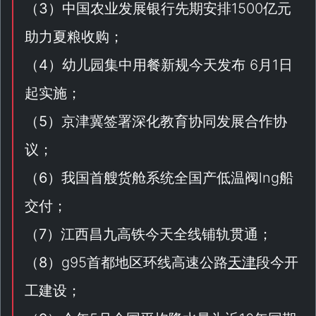
（
3
）中国农业发展银行先期安排1500亿元
助力夏粮收购；
（
4
）幼儿园集中用餐新规今天发布 6月1日
起实施；
（
5
）京津冀签署深化教育协同发展合作协
议；
（
6
）我国首艘货舱系统全国产低温阀lng船
交付；
（
7
）江西昌九高铁今天全线铺轨贯通；
（
8
）g95首都地区环线高速公路
天津
段今开
工建设；