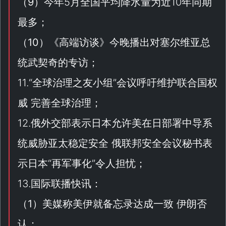
（
9
）今年5月全国平均降水量为近10年同期
最多；
（
10
）《
高端访谈
》今晚播出对塞尔维亚总
统武契奇的专访；
11.“
全球治理之友小组
”会议呼吁维护联合国权
威 完善全球治理；
12.俄外交部表示日本允许美在日部署中导系
统威胁亚太稳定安全 俄联邦安全会议秘书表
示日本“
再军事化
”令人担忧；
13.国际联播快讯：
（
1
）美媒称美伊就备忘录达成一致 伊朗否
认；