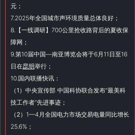
元；
7.2025年全国城市声环境质量总体良好；
8.【
一线调研
】700公里抢收路背后的夏收保
障网；
9.第10届中国—南亚博览会将于6月11日至16
日在
昆明
举行；
10.国内联播快讯：
（
1
）中央宣传部 中国科协联合发布“
最美科
技工作者
”先进事迹；
（
2
）1—4月全国电力市场交易电量同比增长
25.6%；