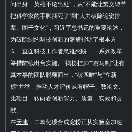
问出身，英雄不论出处
”，从“
不能让繁文缛节
把科学家的手脚捆死了
”到“
大力破除论资排
辈、圈子文化
”，习近平总书记的重要论述，
为破除制约科技创新的藩篱指明了根本方
向。直面科技工作者急难愁盼，一系列改革
举措陆续出台实施。“
揭榜挂帅
”“
赛马制
”让有
真本事的团队脱颖而出，“
破四唯
”与“
立新
标
”并举，推动人才评价从看帽子、数论文、
比项目，转向看创新能力、质量、实效和贡
献。
在
天津
，二氧化碳合成淀粉正从实验室加速