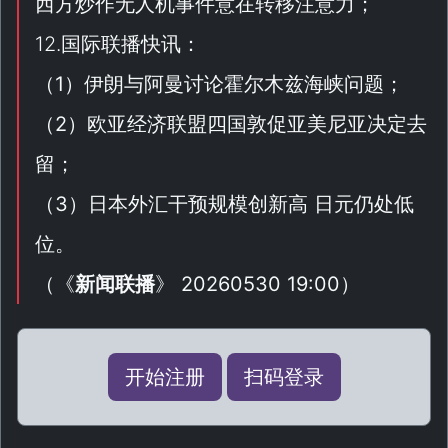
西方炒作无人机事件意在转移注意力；
12.国际联播快讯：
（
1
）伊朗与阿曼讨论霍尔木兹海峡问题；
（
2
）欧亚经济联盟四国敦促亚美尼亚决定去
留；
（
3
）日本外汇干预规模创新高 日元仍处低
位。
（
《
新闻联播
》 20260530 19:00
）
开始注册
扫码登录