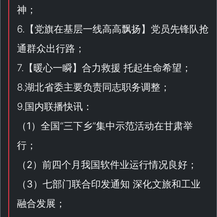
神；
6.【
党旗在基层一线高高飘扬
】党员先锋队抢
通群众出行路；
7.【
暖心一瞬
】合力救援 托起生命希望；
8.湖北省委主要负责同志职务调整；
9.国内联播快讯：
（
1
）全国“
三下乡
”集中示范活动在甘肃举
行；
（
2
）前四个月我国软件业运行情况良好；
（
3
）七部门联合印发通知 深化文旅和工业
融合发展；