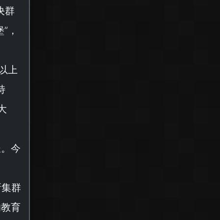
决群
堡
”，
以上
特
大
长。今
嫦
新集群
的教育