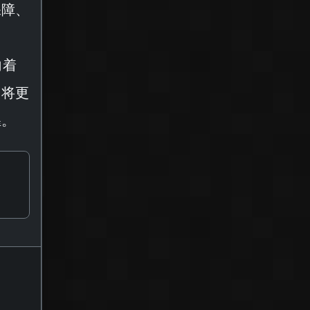
保障、
向着
们将更
煌。