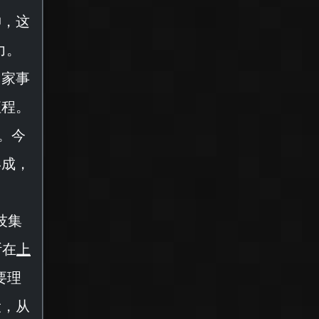
神，这
力。
国家事
征程。
。今
形成，
技集
断在
上
要理
设，从