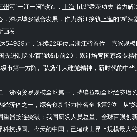
苏州
河“
一江一河
”改造，
上海
市以“
绣花功夫
”着力解
心，深耕城乡融合发展，作为浙江接轨
上海
的“
桥头
新画卷。
54939元，连续22年位居浙江省首位。
嘉兴
规模
全国先进制造业百强城市前20；累计培育国家级专精
国地级市第一方阵。弘扬伟大建党精神，新时代的中华
二，货物贸易规模全球第一，持续拉动全球经济增
的经济体之一，综合创新能力排名全球第9位，从“
大国重器接连突破；我国研发人员总量、全球百强创
界科技强国。今天的中国，已建成世界上规模最大