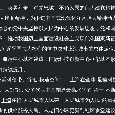
牲、英勇斗争，对党忠诚、不负人民的伟大建党精
伟大建党精神，为推进中国式现代化注入强大精神动
核心的党中央坚持以人民为中心的发展思想，党和
革，推动我国迈上全面建设社会主义现代化国家新
以习近平同志为核心的党中央对上
海城
市的总体定位
、航运中心基本建成，国际科技创新中心框架基本
力持续提升。
杨浦科创带、徐汇“
模速空间
”……
上海
在全球“
最佳科
、大邮轮，众多代表中国制造最高水平的“
第一
”不
，
上海
践行“
人民城市人民建，人民城市为人民
”的重
质的供给服务人民。从老旧小区更新到社区食堂建