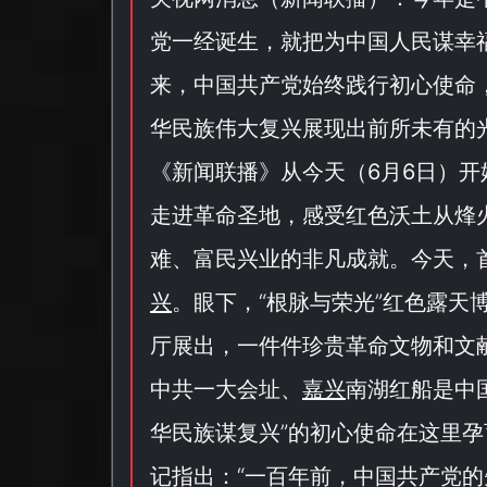
党一经诞生，就把为中国人民谋幸
来，中国共产党始终践行初心使命
华民族伟大复兴展现出前所未有的
《
新闻联播
》从今天（
6月6日
）开
走进革命圣地，感受红色沃土从烽
难、富民兴业的非凡成就。今天，
兴
。眼下，“
根脉与荣光
”红色露天
厅展出，一件件珍贵革命文物和文
中共一大会址、
嘉兴
南湖红船是中
华民族谋复兴
”的初心使命在这里孕
记指出：“
一百年前，中国共产党的