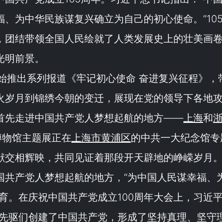
福、为中华民族谋复兴确立为自己的初心使命。
”10
，团结带领全国人民绘就了人类发展史上的壮美画
光明前景。
始推出系列报道《
牢记初心使命 奋进复兴征程
》，
火岁月到锦绣今朝的变迁，展现在党的领导下各地
首先走进中国共产党人梦想起航的地方——
上海
和
博物馆主题展正在
上海市黄浦区
的中共一大纪念馆专
献交相辉映，共同见证着那段开天辟地的峥嵘岁月
国共产党人梦想起航的地方，“
为中国人民谋幸福、
育。在庆祝中国共产党成立100周年大会上，习近
先驱们创建了中国共产党，形成了坚持真理、坚守