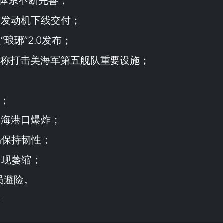
务体系不断完善；
动发动机下线交付；
“
琅琊
”2.0发布；
伊朗称打击美海军第五舰队重要设施；
；
黑海港口爆炸；
易保持韧性；
出现萎缩；
员避险。
）