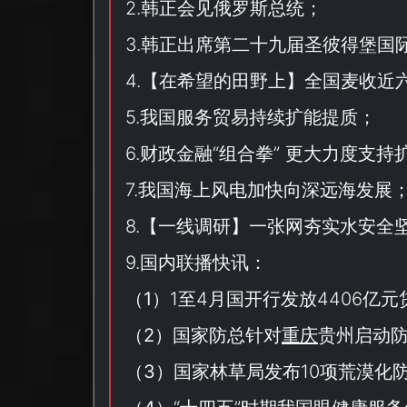
2.韩正会见俄罗斯总统；
3.韩正出席第二十九届圣彼得堡国
4.【
在希望的田野上
】全国麦收近
5.我国服务贸易持续扩能提质；
6.财政金融“
组合拳
” 更大力度支持
7.我国海上风电加快向深远海发展
8.【
一线调研
】一张网夯实水安全
9.国内联播快讯：
（
1
）1至4月国开行发放4406亿
（
2
）国家防总针对
重庆
贵州启动
（
3
）国家林草局发布10项荒漠化