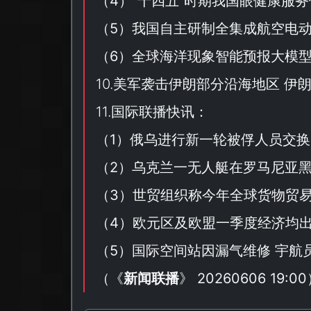
（
4
）“
十四五
”时期我国眼健康服
（
5
）我国自主研制全集成航空电
（
6
）全球海洋现象智能预报大模型
10.美军袭击伊朗部分沿海地区 
11.国际联播快讯：
（
1
）俄乌进行新一轮被俘人员交换
（
2
）乌克兰一无人艇在罗马尼亚
（
3
）世贸组织称今年全球货物贸
（
4
）欧元区及欧盟一季度经济均
（
5
）国际空间站因漏气维修 宇航
（
《
新闻联播
》 20260606 19:00