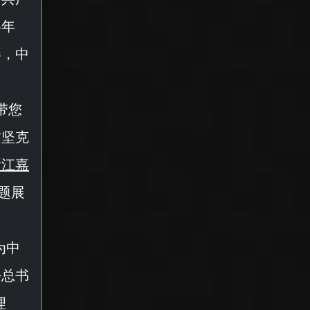
5年
卷，中
带您
攻坚克
浙江嘉
题展
。
为中
平总书
理