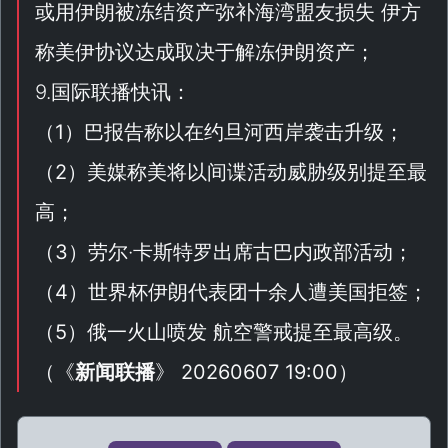
或用伊朗被冻结资产弥补海湾盟友损失 伊方
称美伊协议达成取决于解冻伊朗资产；
9.国际联播快讯：
（
1
）巴报告称以在约旦河西岸袭击升级；
（
2
）美媒称美将以间谍活动威胁级别提至最
高；
（
3
）劳尔·卡斯特罗出席古巴内政部活动；
（
4
）世界杯伊朗代表团十余人遭美国拒签；
（
5
）俄一火山喷发 航空警戒提至最高级。
（
《
新闻联播
》 20260607 19:00
）