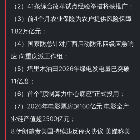
（
2
）41条综合改革试点经验举措将获推广；
（
3
）前4个月农业保险为农户提供风险保障
1.82万亿元；
（
4
）国家防总针对广西启动防汛四级应急响
应 向
重庆
派工作组；
（
5
）塔里木油田2026年绿电发电量已突破
11亿度；
（
6
）首个“
预制算力中心底座
”正式投用；
（
7
）2026年电影票房超160亿元 电影全产
业链产值超2500亿元；
8.伊朗谴责美国持续违反停火协议 美媒称美