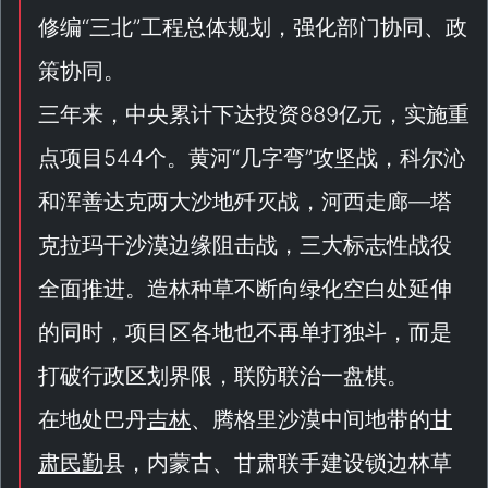
修编“
三北
”工程总体规划，强化部门协同、政
策协同。
三年来，中央累计下达投资889亿元，实施重
点项目544个。黄河“
几字弯
”攻坚战，科尔沁
和浑善达克两大沙地歼灭战，河西走廊—塔
克拉玛干沙漠边缘阻击战，三大标志性战役
全面推进。造林种草不断向绿化空白处延伸
的同时，项目区各地也不再单打独斗，而是
打破行政区划界限，联防联治一盘棋。
在地处巴丹
吉林
、腾格里沙漠中间地带的
甘
肃民勤
县，内蒙古、甘肃联手建设锁边林草