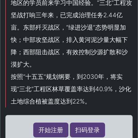
地区的学员前来学习中国经验。“
三北
”工程攻
坚战打响三年来，已完成治理任务2.44亿
亩。东部歼灭战区，“
绿进沙退
”态势明显加
快；中部攻坚战区，排入黄河泥沙量大幅下
降；西部阻击战区，有效控制沙源扩散和沙
漠扩大。
按照“
十五五
”规划纲要，到2030年，将实
现“
三北
”工程区林草覆盖率达到40.9%，沙化
土地综合植被盖度达到22%。
开始注册
扫码登录