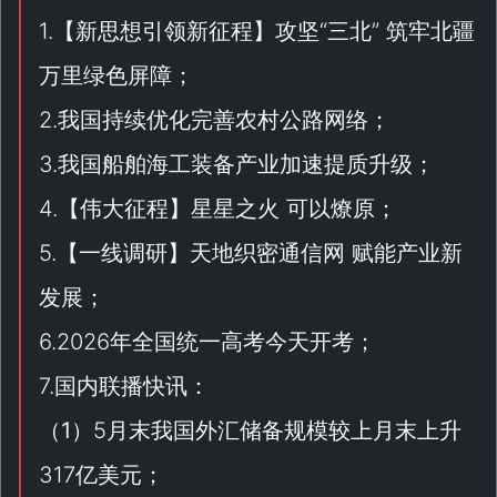
1.【
新思想引领新征程
】攻坚“
三北
” 筑牢北疆
万里绿色屏障；
2.我国持续优化完善农村公路网络；
3.我国船舶海工装备产业加速提质升级；
4.【
伟大征程
】星星之火 可以燎原；
5.【
一线调研
】天地织密通信网 赋能产业新
发展；
6.2026年全国统一高考今天开考；
7.国内联播快讯：
（
1
）5月末我国外汇储备规模较上月末上升
317亿美元；