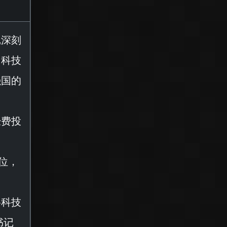
记深刻
国科技
强国的
经费投
0位，
将科技
书记