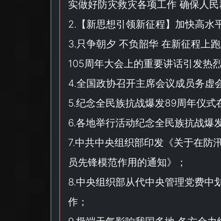
实做好防灾救灾各项工作 确保人民
2.【
新思想引领新征程
】加快高水
3.只争朝夕 不负韶华 在新征程
105周年大会上的重要讲话引发热
4.全国政协召开主席会议成员务虚
5.纪念全民族抗战爆发89周年仪式
6.各地举行活动纪念全民族抗战爆发
7.中共中央组织部印发《
关于在防
员先锋模范作用的通知
》；
8.中央组织部从代中央管理党费中划
作；