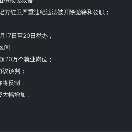
力组织抢险救援；
记方红卫严重违纪违法被开除党籍和公职；
月17日至20日举办；
区间；
放超20万个就业岗位；
协议谈判；
称将反制；
费大幅增加；
）