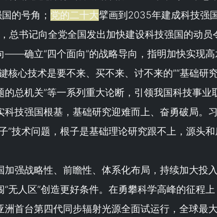
强国的号角；
党的二十大
擘画到2035年建成科技强
上，总书记向全党全国发出加快建设科技强国的动员
向——确立“
四个面向
”的战略导向，指明加快实现高
键核心技术是要不来、买不来、讨不来的
”“
基础研
题的总机关
”等一系列重大论断，引领我国科技事业
实科技强国根基，基础研究迎难而上、奋勇破局。
子
”技术问题，根子是基础理论研究跟不上，源头和
国加强战略性、前瞻性、体系化布局，持续加大投
“
无人区
”创造更好条件。在勇攀科学高峰的征程上
亚洲首台第四代同步辐射光源全面试运行，全球最