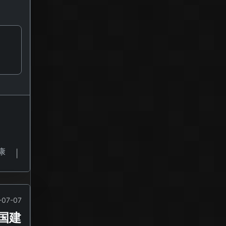
康
|
-07-07
国建