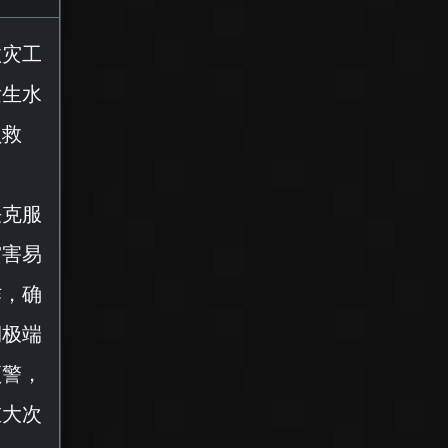
救灾工
发生水
员救
决克服
灾害易
作，确
期极端
预警，
重大次