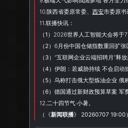
9.极端天气影响我国多地 各方全
10.陕西省委原常委、
西安
市委原书
11.联播快讯：
（
1
）2026世界人工智能大会将于7
（
2
）6月份中国仓储指数重回扩张
（
3
）“
互联网企业云端招聘月
”释
（
4
）伊朗：若威胁持续 不会启动
（
5
）乌称打击俄大型炼油企业 俄
（
6
）德国通过新财政预算草案 军
12.二十四节气·小暑。
（
《
新闻联播
》 20260707 19:00