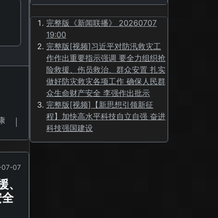
完整版《新闻联播》 20260707
19:00
完整版[视频]习近平对防汛救灾工
作作出重要指示强调 要全力组织抢
险救援、伤员救治、群众安置 扎实
做好防灾救灾各项工作 确保人民群
众生命财产安全 李强作出批示
完整版[视频]【新思想引领新征
程】加快高水平科技自立自强 奋进
康
|
科技强国建设
-07-07
援、
安全