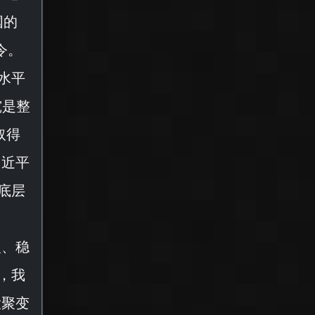
国的
令。
水平
究是整
取得
习近平
底层
入、稳
，我
大聚变