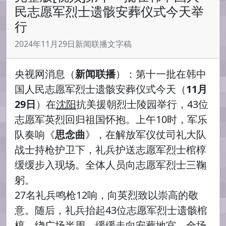
民志愿军烈士遗骸安葬仪式今天举
行
2024年11月29日新闻联播文字稿
央视网消息（
新闻联播
）：第十一批在韩中
国人民志愿军烈士遗骸安葬仪式今天（
11月
29日
）在
沈阳
抗美援朝烈士陵园举行，43位
志愿军英烈回归祖国怀抱。上午10时，军乐
队奏响《
思念曲
》，在解放军仪仗司礼大队
战士持枪护卫下，礼兵护送志愿军烈士棺椁
缓缓步入现场。全体人员向志愿军烈士三鞠
躬。
27名礼兵鸣枪12响，向英烈致以崇高的敬
意。随后，礼兵抬起43位志愿军烈士遗骸棺
椁，绕广场半周，缓缓走向安葬地宫。全场