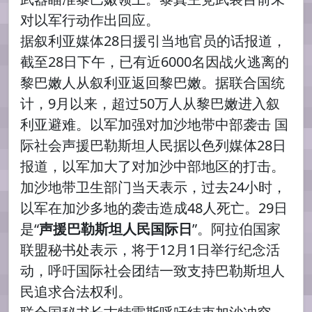
对以军行动作出回应。
据叙利亚媒体28日援引当地官员的话报道，
截至28日下午，已有近6000名因战火逃离的
黎巴嫩人从叙利亚返回黎巴嫩。据联合国统
计，9月以来，超过50万人从黎巴嫩进入叙
利亚避难。以军加强对加沙地带中部袭击 国
际社会声援巴勒斯坦人民据以色列媒体28日
报道，以军加大了对加沙中部地区的打击。
加沙地带卫生部门当天表示，过去24小时，
以军在加沙多地的袭击造成48人死亡。29日
是“
声援巴勒斯坦人民国际日
”。阿拉伯国家
联盟秘书处表示，将于12月1日举行纪念活
动，呼吁国际社会团结一致支持巴勒斯坦人
民追求合法权利。