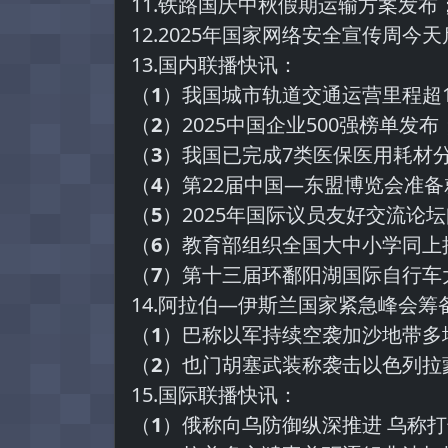
11.铁路国庆中秋假期运输方案发布
12.2025年国家网络安全宣传周今
13.国内联播快讯：
（
1
）我国城市轨道交通运营里程超1
（
2
）2025中国企业500强榜单发布
（
3
）我国已完成7类医保医用耗材
（
4
）第22届中国—东盟博览会准备
（
5
）2025年国际议员友好交流论
（
6
）教育部组织全国大中小学同上
（
7
）第十三届环鄱阳湖国际自行车
14.阿拉伯—伊斯兰国家紧急峰会筹
（
1
）巴称以军持续空袭加沙地带多
（
2
）也门胡塞武装称袭击以色列拉
15.国际联播快讯：
（
1
）俄称向乌防御纵深推进 乌称