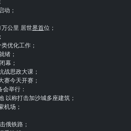
；
天启动；
万公里 居世
界首
位；
；
分类优化工作；
就绪；
坛闭幕；
抗战思政大课；
大赛今天开赛；
备会举行：
地 以称打击加沙城多座建筑；
蒙机场；
打击俄铁路；