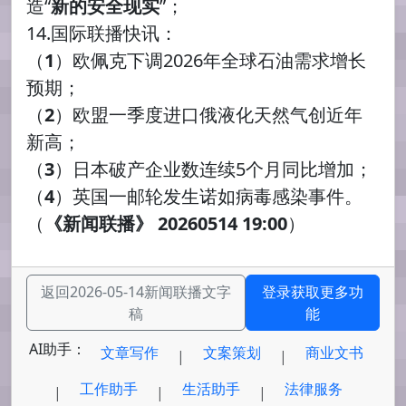
造“
新的安全现实
”；
14.国际联播快讯：
（
1
）欧佩克下调2026年全球石油需求增长
预期；
（
2
）欧盟一季度进口俄液化天然气创近年
新高；
（
3
）日本破产企业数连续5个月同比增加；
（
4
）英国一邮轮发生诺如病毒感染事件。
（
《
新闻联播
》 20260514 19:00
）
返回2026-05-14新闻联播文字
登录获取更多功
稿
能
AI助手：
文章写作
文案策划
商业文书
|
|
工作助手
生活助手
法律服务
|
|
|