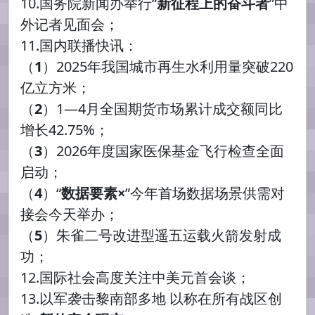
10.国务院新闻办举行“
新征程上的奋斗者
”中
外记者见面会；
11.国内联播快讯：
（
1
）2025年我国城市再生水利用量突破220
亿立方米；
（
2
）1—4月全国期货市场累计成交额同比
增长42.75%；
（
3
）2026年度国家医保基金飞行检查全面
启动；
（
4
）“
数据要素×
”今年首场数据场景供需对
接会今天举办；
（
5
）朱雀二号改进型遥五运载火箭发射成
功；
12.国际社会高度关注中美元首会谈；
13.以军袭击黎南部多地 以称在所有战区创