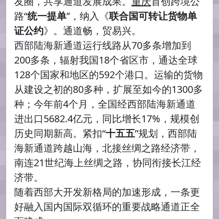
友圈，共享通道发展成果。
重庆
首创跨境公
路“
统一提单
”，纳入《
联合国可转让货物单
证公约
》。通道畅，贸易兴。
西部陆海新通道运行线路从70多条增加到
200多条，辐射我国18个省区市，通达全球
128个国家和地区的592个港口。运输的货物
从建设之初的80多种，扩展至如今的1300多
种；今年前4个月，全国经西部陆海新通道
进出口5682.4亿元，同比增长17%，规模创
历史同期新高。紧扣“
十五五
”规划，西部陆
海新通道跨越山海，北接丝绸之路经济带，
南连21世纪海上丝绸之路，协同衔接长江经
济带。
随着西部大开发新格局的加速形成，一条更
好融入国内国际双循环的重要战略通道正全