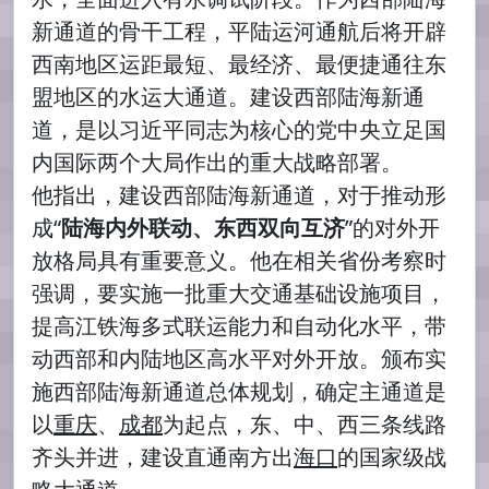
新通道的骨干工程，平陆运河通航后将开辟
西南地区运距最短、最经济、最便捷通往东
盟地区的水运大通道。建设西部陆海新通
道，是以习近平同志为核心的党中央立足国
内国际两个大局作出的重大战略部署。
他指出，建设西部陆海新通道，对于推动形
成“
陆海内外联动、东西双向互济
”的对外开
放格局具有重要意义。他在相关省份考察时
强调，要实施一批重大交通基础设施项目，
提高江铁海多式联运能力和自动化水平，带
动西部和内陆地区高水平对外开放。颁布实
施西部陆海新通道总体规划，确定主通道是
以
重庆
、
成都
为起点，东、中、西三条线路
齐头并进，建设直通南方出
海口
的国家级战