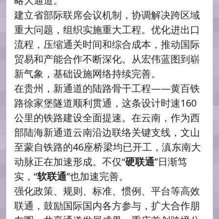
略大通道。
建立省部际联席会议机制，协调解决跨区域
重大问题，组织实施重大工程。优化进出口
流程，压缩通关时间和综合成本，推动国际
贸易和产能合作不断深化。从宏伟蓝图到崭
新气象，基础设施网络持续完善。
在贵州，新通道的陆路骨干工程——黄百铁
路徐家堡隧道顺利贯通，这条设计时速160
公里的铁路建设全面提速。在云南，作为西
部陆海新通道云南沿边联络关键支线，文山
至蒙自铁路的46座桥梁均已开工，滇东南大
动脉正在加速形成。不仅“
硬联通
”日渐笃
实，“
软联通
”也加速完善。
强化政策、规则、标准、惯例、平台等高效
联通，鼓励国际国内各方参与，扩大合作朋