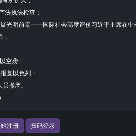
幅有所扩大；
资产法执法检查；
球发展光明前景——国际社会高度评价习近平主席在中
话；
以空袭；
言报复以色列；
人员撤离。
）
开始注册
扫码登录