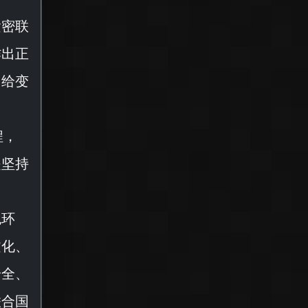
紧密联
作出正
，给变
程，
是坚持
色环
文化、
安全、
联合国