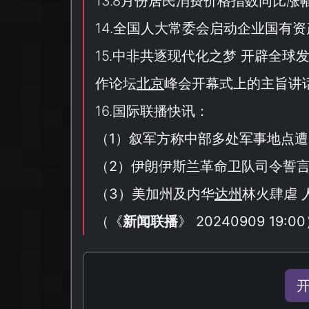
13.8月份居民消费价格指数同比涨
14.全国人大常委会启动企业国有
15.中非共逐现代化之梦 开辟全
作论坛
北京
峰会开幕式上的主旨讲
16.国际联播快讯：
（
1
）叙军方称中部多处军事地点遭
（
2
）伊朗伊斯兰革命卫队司令誓
（
3
）美加州及内华
达州
林火肆虐 
（
《
新闻联播
》 20240909 19:00