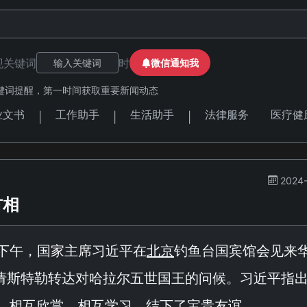
现关键词
时
微信通知我
键词提醒，第一时间获取重要新闻动态
业文书
工作助手
生活助手
法律服务
医疗健
|
|
|
2024-
首相
日下午，国家主席习近平在
北京
钓鱼台国宾馆会见来
请斯特勒转达对哈拉尔五世国王的问候。习近平指
重、相互欣赏、相互学习，结下了宝贵友谊。