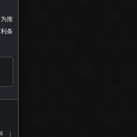
，为推
有利条
康
|