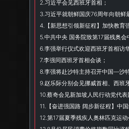
2.习近平会见西班牙首相；
3.习近平就朝鲜国庆76周年向朝
4.【
新思想引领新征程
】加快教育
5.中共中央 国务院致第17届残奥
6.李强举行仪式欢迎西班牙首相访
7.李强同西班牙首相会谈；
8.李强将赴沙特主持召开中国—
9.赵乐际分别会见挪威首相、西班
10.蔡奇会见新加坡人民行动党代表
11.【
奋进强国路 阔步新征程
】中国
12.第17届夏季残疾人奥林匹克运