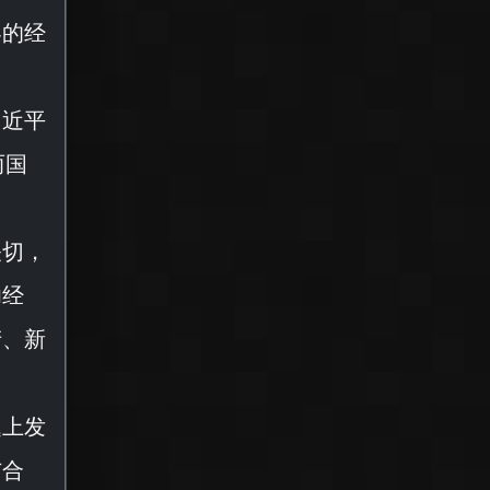
容的经
习近平
两国
关切，
功经
产、新
题上发
与合