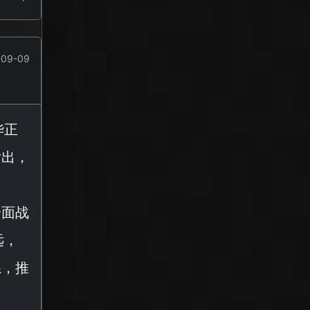
09-09
华正
指出，
全面战
远，
系，推