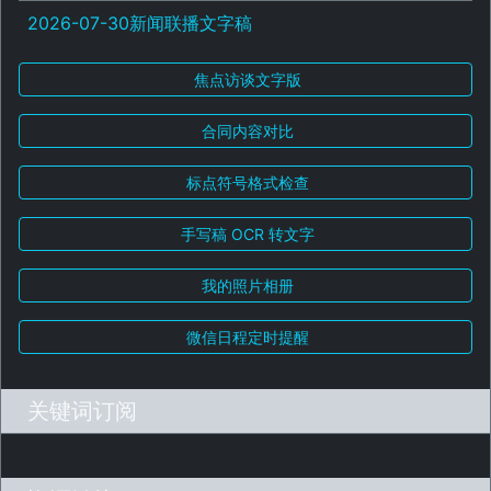
2026-07-30新闻联播文字稿
焦点访谈文字版
合同内容对比
标点符号格式检查
手写稿 OCR 转文字
我的照片相册
微信日程定时提醒
关键词订阅