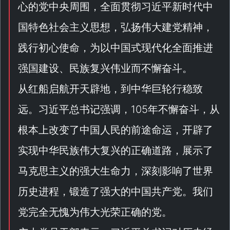
心的党中央周围，全面贯彻习近平新时代中
国特色社会主义思想，弘扬伟大建党精神，
践行初心使命，为以中国式现代化全面推进
强国建设、民族复兴伟业而不懈奋斗。
从红船启航开天辟地，到中华巨轮行稳致
远。习近平总书记强调，105年不懈奋斗，从
根本上改变了中国人民的前途命运，开辟了
实现中华民族伟大复兴的正确道路，展示了
马克思主义的强大生命力，深刻影响了世界
历史进程，锻造了强大的中国共产党。我们
党完全无愧为伟大光荣正确的党。