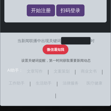
开始注册
扫码登录
当新闻联播中出现关键词
时
微信通知我
设置关键词提醒，第一时间获取重要新闻动态
AI助手：
文章写作
文案策划
商业文书
|
|
|
工作助手
生活助手
法律服务
医疗健康
|
|
|