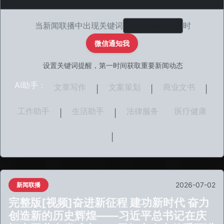
当新闻联播中出现关键词
时
微信通知我
设置关键词提醒，第一时间获取重要新闻动态
AI助手：
文章写作
文案策划
商业文书
|
|
|
工作助手
生活助手
法律服务
医疗健康
|
|
|
2026-07-02
新闻联播
完整版[视频]奋进新征程 建功新时代 奋力
创造新的历史辉煌——习近平总书记在庆