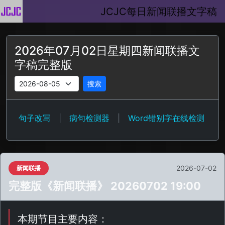
JCJC每日新闻联播文字稿
2026年07月02日星期四新闻联播文
字稿完整版
搜索
句子改写
|
病句检测器
|
Word错别字在线检测
2026-07-02
新闻联播
完整版《新闻联播》 20260702 19:00
本期节目主要内容：