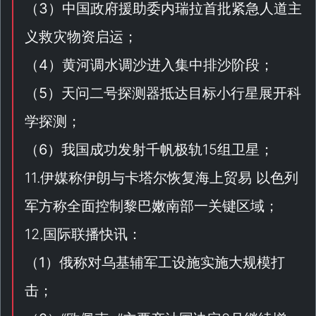
（
3
）中国政府援助委内瑞拉首批紧急人道主
义救灾物资启运；
（
4
）黄河调水调沙进入集中排沙阶段；
（
5
）天问二号探测器抵达目标小行星展开科
学探测；
（
6
）我国成功发射千帆极轨15组卫星；
11.伊媒称伊朗与卡塔尔恢复海上贸易 以色列
军方称全面控制黎巴嫩南部一关键区域；
12.国际联播快讯：
（
1
）俄称对乌基辅军工设施实施大规模打
击；