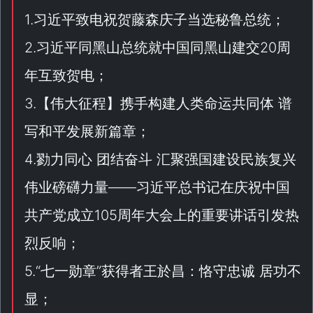
1.习近平致电祝贺藤森庆子当选秘鲁总统；
2.习近平同黑山总统就中国同黑山建交20周
年互致贺电；
3.【
伟大征程
】携手构建人类命运共同体 谱
写和平发展新篇章；
4.勠力同心 团结奋斗 汇聚强国建设民族复兴
伟业磅礴力量——习近平总书记在庆祝中国
共产党成立105周年大会上的重要讲话引发热
烈反响；
5.“
七一勋章
”获得者王於昌：恪守忠诚 居功不
显；