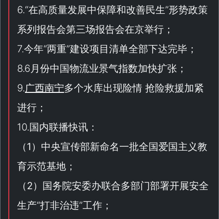
6.“
在高质量发展中保障和改善民生
”形势政策
系列报告会第三场报告会在京举行；
7.今年“
两重
”建设项目清单全部下达完毕；
8.6月份中国物流业景气指数加快扩张；
9.
广西南宁
多个水库出现险情 抢险救援加紧
进行；
10.国内联播快讯：
（
1
）中央宣传部新命名一批全国爱国主义教
育示范基地；
（
2
）国务院安委办联合多部门部署开展安全
生产“
打非治违
”工作；