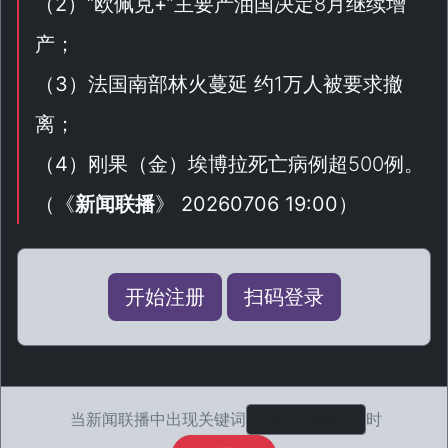
（
2
）“
欧佩克+
”主要产油国决定8月继续增
产；
（
3
）法国南部林火蔓延 约1万人被要求撤
离；
（
4
）刚果（
金
）埃博拉死亡病例超500例。
（
《
新闻联播
》 20260706 19:00
）
开始注册
扫码登录
当新闻联播中出现关键词
时