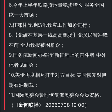
6.今年上半年铁路货运量稳步增长 服务全国
统一大市场；
7.桂鄂甘等地防汛救灾工作加紧进行；
8.【
党旗在基层一线高高飘扬
】党员民警冲锋
在前 全力救援被困群众；
9.国务院新闻办举行“
新征程上的奋斗者
”中外
记者见面会；
10.美伊再度相互打击对方目标 美国恢复对伊
朗石油制裁；
11.国际奥委会暂时恢复俄奥委会会员资格。
（
《
新闻联播
》 20260708 19:00
）