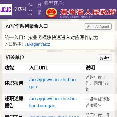
典型客户：
注
登
字根科技
提示词管理
Word错别字检测
册
录
AI写作系列聚合入口
返回 AI Agent
统一入口：按业务模块快速进入对应写作能力
入口路径：
/ai-agent/aixz
机关单位
jgdw
功能
入口URL
说明
述职年度工
/aixz/jgdw/shu-zhi-bao-
述职报告
作、问题与计
gao
划
述职述廉
/aixz/jgdw/shu-zhi-shu-
一键生成述职
报告
lian-bao-gao
述廉报告
部门年度、季